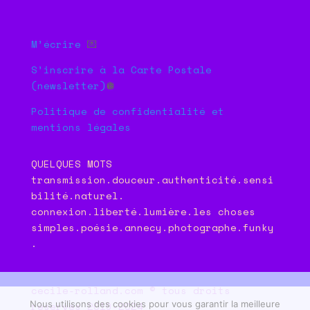
M’écrire
💌
S’inscrire à la Carte Postale
(newsletter)
🪩
Politique de confidentialité et
mentions légales
QUELQUES MOTS
transmission.douceur.authenticité.sensi
bilité.naturel.
connexion.liberté.lumière.les choses
simples.poésie.annecy.photographe.funky
.
cecile-rolland.com © tous droits
Nous utilisons des cookies pour vous garantir la meilleure
réservés 2019-2024